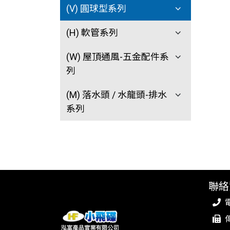
(V) 圓球型系列
O-01
AT
(H) 軟管系列
O-02
V01
AT1
(W) 屋頂通風-五金配件系
V02
H01 鋁質軟管(鋁自由管)
列
H02 不保溫軟管(鋁箔軟管
(M) 落水頭 / 水龍頭-排水
*10M)
W01-排氣罩-陽台吊掛用(半
系列
圓L固定板)
W02-屋頂透氣罩
M08-洗衣機單用地板水槽
W03-ABS方形排氣罩
M07-ST星鑽不銹鋼集水槽
M06-ST總存直條檢修口
聯絡
M03-ST直條地板槽
M04-ST方形螺絲清潔口